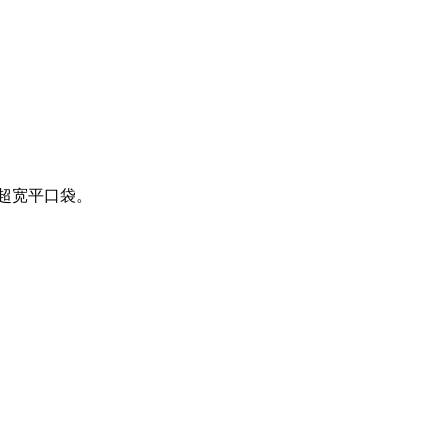
膜超宽平口袋。