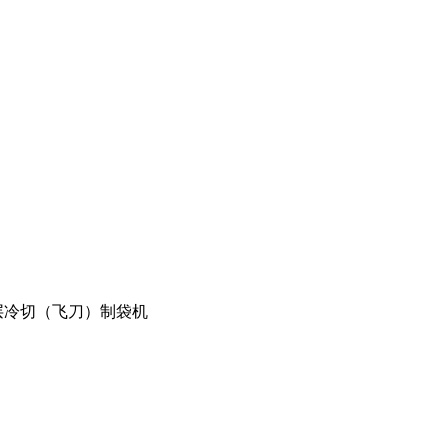
层冷切（飞刀）制袋机