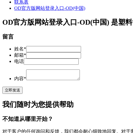
联系表
OD官方版网站登录入口-OD(中国)
OD官方版网站登录入口-OD(中国) 是
留言
姓名*
邮箱*
电话
内容*
我们随时为您提供帮助
不知道从哪里开始？
对于客户的任何询问和反馈，我们都会耐心细致地回复。对于