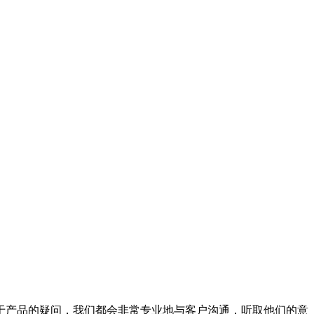
于产品的疑问，我们都会非常专业地与客户沟通，听取他们的意