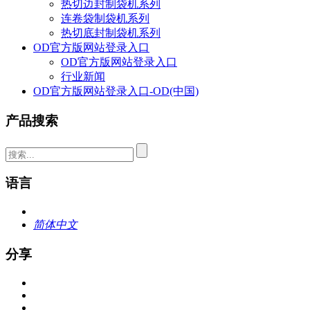
热切边封制袋机系列
连卷袋制袋机系列
热切底封制袋机系列
OD官方版网站登录入口
OD官方版网站登录入口
行业新闻
OD官方版网站登录入口-OD(中国)
产品搜索
语言
简体中文
分享