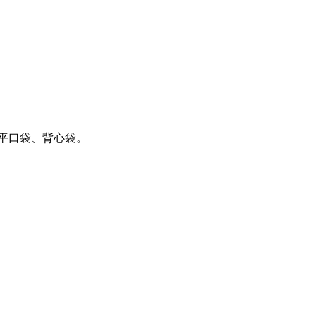
膜平口袋、背心袋。