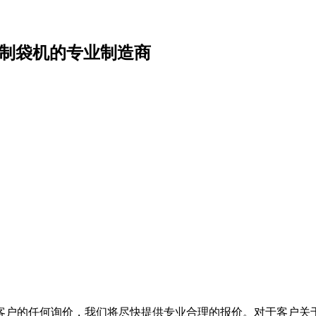
塑料制袋机的专业制造商
客户的任何询价，我们将尽快提供专业合理的报价。对于客户关