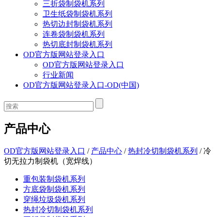
三折袋制袋机系列
卫生纸袋制袋机系列
热切边封制袋机系列
连卷袋制袋机系列
热切底封制袋机系列
OD官方版网站登录入口
OD官方版网站登录入口
行业新闻
OD官方版网站登录入口-OD(中国)
产品中心
OD官方版网站登录入口
/
产品中心
/
热封冷切制袋机系列
/
冷
切无拉力制袋机（宽焊线）
重包装制袋机系列
方底袋制袋机系列
穿绳垃圾袋机系列
热封冷切制袋机系列