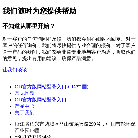
我们随时为您提供帮助
不知道从哪里开始？
对于客户的任何询问和反馈，我们都会耐心细致地回复。对于
客户的任何询价，我们将尽快提供专业合理的报价。对于客户
关于产品的疑问，我们都会非常专业地与客户沟通，听取他们
的意见，提出有用的建议，确保产品满意。
让我们谈谈
OD官方版网站登录入口-OD(中国)
常见问题
OD官方版网站登录入口
产品中心
关于我们
浙江省绍兴市越城区马山镇越兴路299号，中国节能环保
产业园17幢.
+86-15267193486