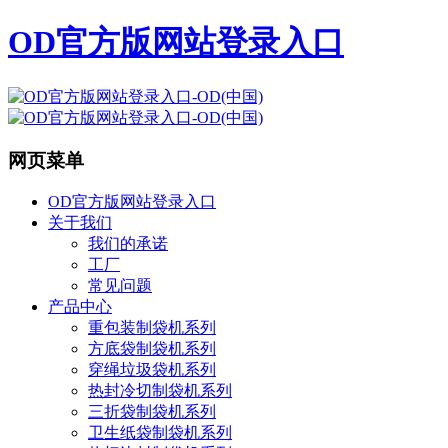
OD官方版网站登录入口
网页菜单
OD官方版网站登录入口
关于我们
我们的承诺
工厂
常见问题
产品中心
重包装制袋机系列
方底袋制袋机系列
穿绳垃圾袋机系列
热封冷切制袋机系列
三折袋制袋机系列
卫生纸袋制袋机系列