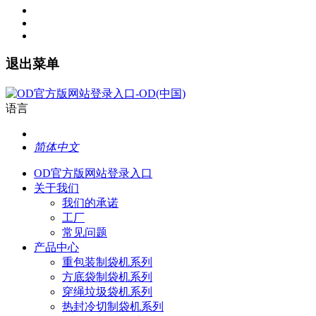
退出菜单
语言
简体中文
OD官方版网站登录入口
关于我们
我们的承诺
工厂
常见问题
产品中心
重包装制袋机系列
方底袋制袋机系列
穿绳垃圾袋机系列
热封冷切制袋机系列