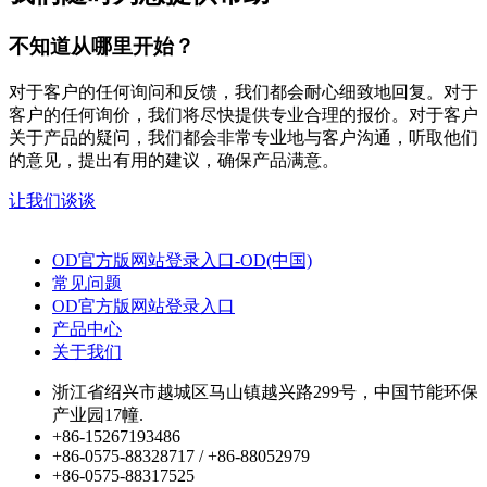
不知道从哪里开始？
对于客户的任何询问和反馈，我们都会耐心细致地回复。对于
客户的任何询价，我们将尽快提供专业合理的报价。对于客户
关于产品的疑问，我们都会非常专业地与客户沟通，听取他们
的意见，提出有用的建议，确保产品满意。
让我们谈谈
OD官方版网站登录入口-OD(中国)
常见问题
OD官方版网站登录入口
产品中心
关于我们
浙江省绍兴市越城区马山镇越兴路299号，中国节能环保
产业园17幢.
+86-15267193486
+86-0575-88328717 / +86-88052979
+86-0575-88317525