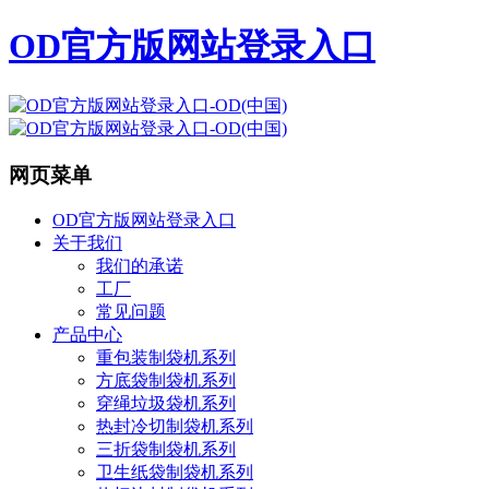
OD官方版网站登录入口
网页菜单
OD官方版网站登录入口
关于我们
我们的承诺
工厂
常见问题
产品中心
重包装制袋机系列
方底袋制袋机系列
穿绳垃圾袋机系列
热封冷切制袋机系列
三折袋制袋机系列
卫生纸袋制袋机系列