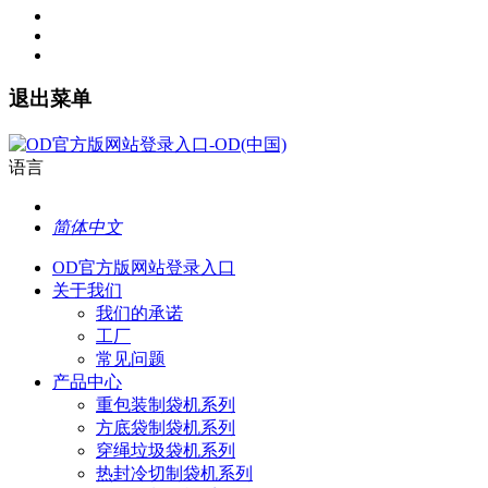
退出菜单
语言
简体中文
OD官方版网站登录入口
关于我们
我们的承诺
工厂
常见问题
产品中心
重包装制袋机系列
方底袋制袋机系列
穿绳垃圾袋机系列
热封冷切制袋机系列